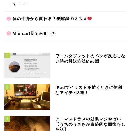
て・・・
体の中身から変わる？美容鍼のススメ
Michael見て来ました
1
ワコムタブレットのペンが反応しな
い時の解決方法Mac版
2
iPadでイラストを描くときに便利
なアイテム3選！
3
アニマストラスの効果マジやばい
【うちのうさぎが奇跡的な回復をし
た話】