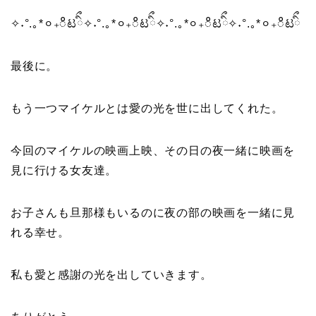
✧˖°.｡*⚪︎₊ိಟིྀ✧˖°.｡*⚪︎₊ိಟིྀ✧˖°.｡*⚪︎₊ိಟིྀ✧˖°.｡*⚪︎₊ိಟིྀ
最後に。
もう一つマイケルとは愛の光を世に出してくれた。
今回のマイケルの映画上映、その日の夜一緒に映画を
見に行ける女友達。
お子さんも旦那様もいるのに夜の部の映画を一緒に見
れる幸せ。
私も愛と感謝の光を出していきます。