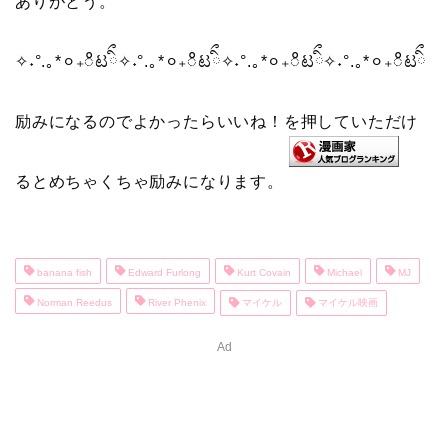
ありがとう。
✧˖°.｡*⚪︎₊ိಟིྀ✧˖°.｡*⚪︎₊ိಟིྀ✧˖°.｡*⚪︎₊ိಟིྀ✧˖°.｡*⚪︎₊ိಟིྀ
励みになるのでよかったらいいね！を押していただけ
るとめちゃくちゃ励みになります。
banana fish
Edward Furlong
Kurt Covain
Michael
MJ
Norman Reedus
River Phenix
マイケル
マイケル映画
Ad