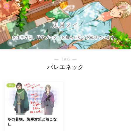
兎月メイ
お仕事の話、日常ブログ、お知らせなどを載せています。
― TAG ―
バレエネック
Blog
冬の着物。防寒対策と着こな
し