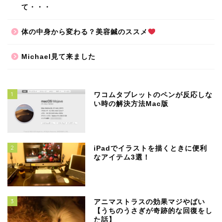
て・・・
体の中身から変わる？美容鍼のススメ
Michael見て来ました
1
ワコムタブレットのペンが反応しな
い時の解決方法Mac版
2
iPadでイラストを描くときに便利
なアイテム3選！
3
アニマストラスの効果マジやばい
【うちのうさぎが奇跡的な回復をし
た話】