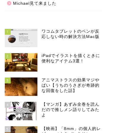
Michael見て来ました
ワコムタブレットのペンが反
1
応しない時の解決方法Mac版
iPadでイラストを描くときに
2
便利なアイテム3選！
アニマストラスの効果マジや
3
ばい【うちのうさぎが奇跡的
な回復をした話】
【マンガ】あずみ全巻を読ん
4
だので推しメン語りしてみた
よ
【映画】「8mm」の個人的レ
5