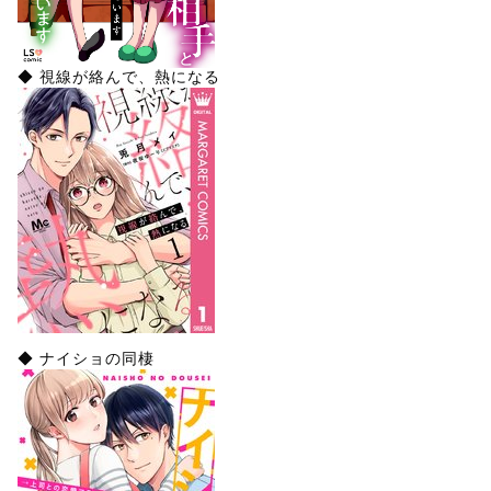
◆ 視線が絡んで、熱になる
◆ ナイショの同棲