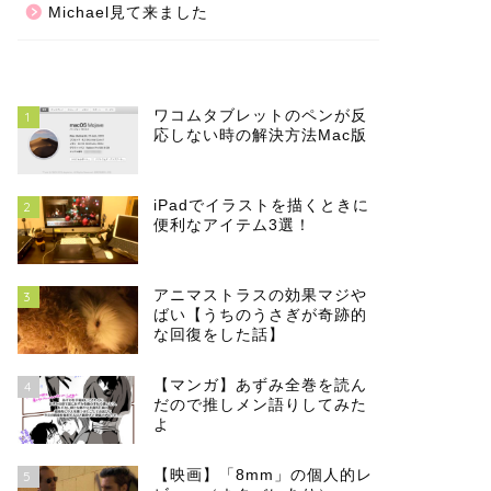
Michael見て来ました
ワコムタブレットのペンが反
1
応しない時の解決方法Mac版
iPadでイラストを描くときに
2
便利なアイテム3選！
アニマストラスの効果マジや
3
ばい【うちのうさぎが奇跡的
な回復をした話】
【マンガ】あずみ全巻を読ん
4
だので推しメン語りしてみた
よ
【映画】「8mm」の個人的レ
5