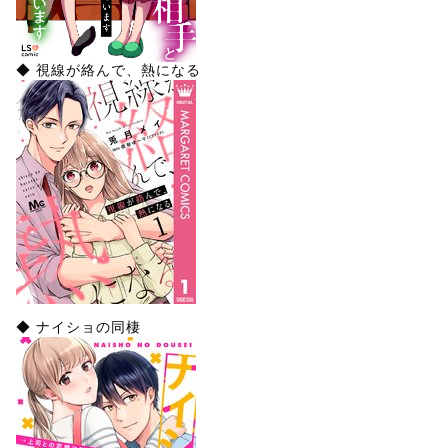
◆ 視線が絡んで、熱になる
◆ ナイショの同棲