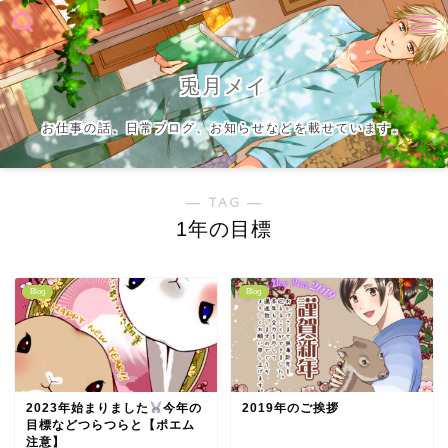
兎月メイ
お仕事の話、日常ブログ、お知らせなどを載せています。
― TAG ―
1年の目標
Blog
Blog
2023年始まりました
今年の
2019年のご挨拶
目標などつらつらと【ポエム
注意】