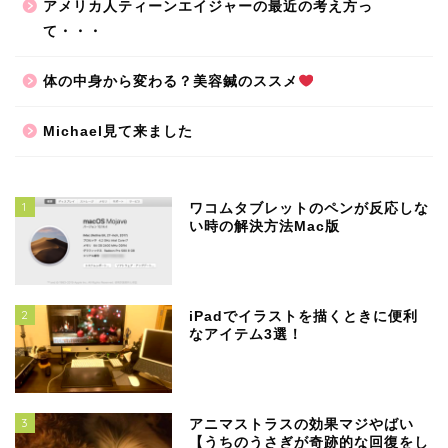
アメリカ人ティーンエイジャーの最近の考え方っ
て・・・
体の中身から変わる？美容鍼のススメ
Michael見て来ました
1
ワコムタブレットのペンが反応しな
い時の解決方法Mac版
2
iPadでイラストを描くときに便利
なアイテム3選！
3
アニマストラスの効果マジやばい
【うちのうさぎが奇跡的な回復をし