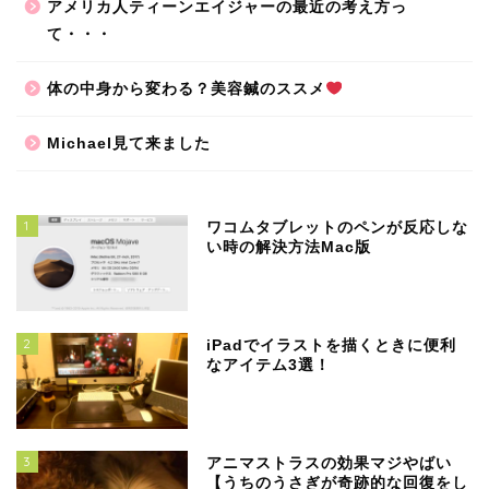
アメリカ人ティーンエイジャーの最近の考え方っ
て・・・
体の中身から変わる？美容鍼のススメ
Michael見て来ました
1
ワコムタブレットのペンが反応しな
い時の解決方法Mac版
2
iPadでイラストを描くときに便利
なアイテム3選！
3
アニマストラスの効果マジやばい
【うちのうさぎが奇跡的な回復をし