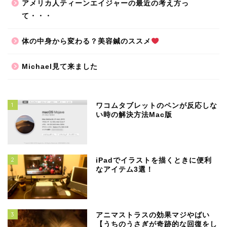
アメリカ人ティーンエイジャーの最近の考え方っ
て・・・
体の中身から変わる？美容鍼のススメ
Michael見て来ました
1
ワコムタブレットのペンが反応しな
い時の解決方法Mac版
2
iPadでイラストを描くときに便利
なアイテム3選！
3
アニマストラスの効果マジやばい
【うちのうさぎが奇跡的な回復をし