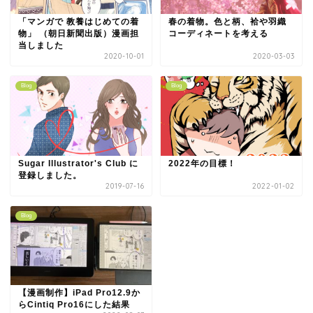
「マンガで 教養はじめての着
春の着物。色と柄、袷や羽織
物」 （朝日新聞出版）漫画担
コーディネートを考える
当しました
2020-10-01
2020-03-03
Blog
Blog
Sugar Illustrator's Club に
2022年の目標！
登録しました。
2019-07-16
2022-01-02
Blog
【漫画制作】iPad Pro12.9か
らCintiq Pro16にした結果