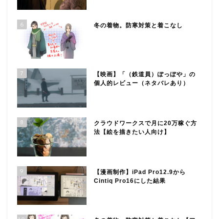
6
冬の着物。防寒対策と着こなし
7
【映画】「（鉄道員）ぽっぽや」の
個人的レビュー（ネタバレあり）
8
クラウドワークスで月に20万稼ぐ方
法【絵を描きたい人向け】
9
【漫画制作】iPad Pro12.9から
Cintiq Pro16にした結果