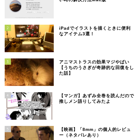
2
iPadでイラストを描くときに便利
なアイテム3選！
3
アニマストラスの効果マジやばい
【うちのうさぎが奇跡的な回復をし
た話】
4
【マンガ】あずみ全巻を読んだので
推しメン語りしてみたよ
5
【映画】「8mm」の個人的レビュ
ー（ネタバレあり）