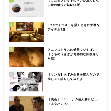
ワコムタブレットのペンが反応しな
い時の解決方法Mac版
2
iPadでイラストを描くときに便利な
アイテム3選！
3
アニマストラスの効果マジやばい
【うちのうさぎが奇跡的な回復をし
た話】
4
【マンガ】あずみ全巻を読んだので
推しメン語りしてみたよ
5
【映画】「8mm」の個人的レビュー
（ネタバレあり）