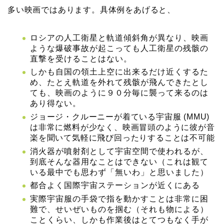
多い映画ではあります。具体例をあげると、
ロシアの人工衛星と軌道傾斜角が異なり、映画
ような爆破事故が起こっても人工衛星の残骸の
直撃を受けることはない。
しかも自国の領土上空に出来るだけ近くするた
め、たとえ軌道を外れて残骸が飛んできたとし
ても、映画のように９０分毎に襲って来るのは
あり得ない。
ジョージ・クルーニーが着ている宇宙服 (MMU)
は非常に燃料が少なく、映画冒頭のように彼が音
楽を聞いて気軽に飛び回ったりすることは不可能
消火器が噴射剤として宇宙空間で使われるが、
到底そんな器用なことはできない（これは観て
いる最中でも思わず「無いわ」と思いました）
都合よく国際宇宙ステーションが近くにある
実際宇宙服の手袋で指を動かすことは非常に困
難で、せいぜいものを掴む（それも物による）
ことくらい、しかも作業後はとてつもなく手が