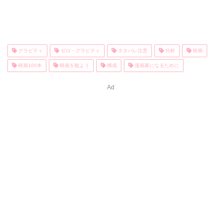
グラビティ
ゼロ・グラビティ
ネタバレ注意
分析
映画
映画100本
映画を観よう
構成
漫画家になるために
Ad